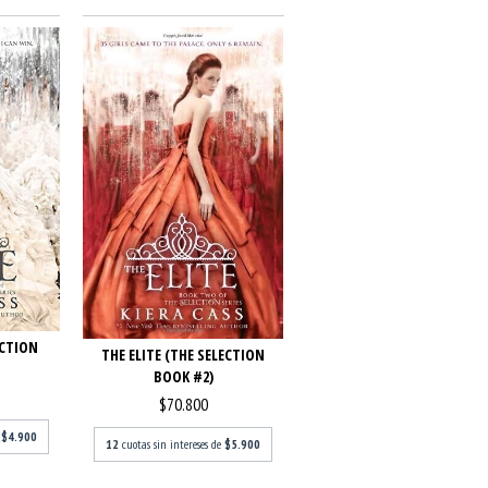
ECTION
THE ELITE (THE SELECTION
BOOK #2)
$70.800
e
$4.900
12
cuotas sin intereses de
$5.900