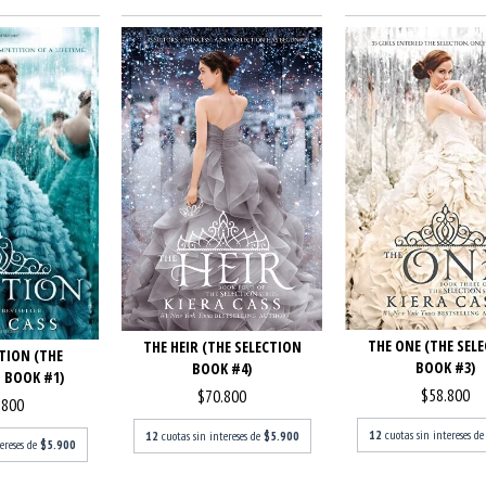
THE ONE (THE SEL
THE HEIR (THE SELECTION
TION (THE
BOOK #3)
BOOK #4)
 BOOK #1)
$58.800
$70.800
.800
12
cuotas sin intereses d
12
cuotas sin intereses de
$5.900
tereses de
$5.900