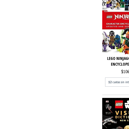
LEGO NINJAG
ENCYCLOPED
$106
12
cuotas sin in