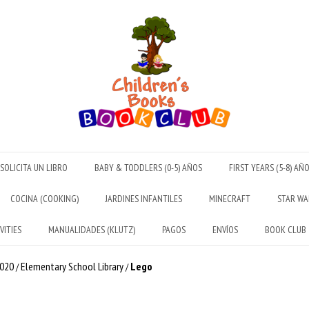
SOLICITA UN LIBRO
BABY & TODDLERS (0-5) AÑOS
FIRST YEARS (5-8) AÑ
COCINA (COOKING)
JARDINES INFANTILES
MINECRAFT
STAR WA
VITIES
MANUALIDADES (KLUTZ)
PAGOS
ENVÍOS
BOOK CLUB
2020
Elementary School Library
Lego
/
/