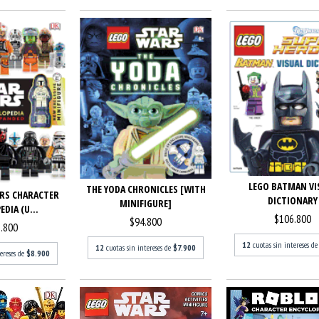
LEGO BATMAN VI
THE YODA CHRONICLES [WITH
RS CHARACTER
DICTIONARY
MINIFIGURE]
DIA (U...
$106.800
$94.800
.800
12
cuotas sin intereses d
12
cuotas sin intereses de
$7.900
tereses de
$8.900