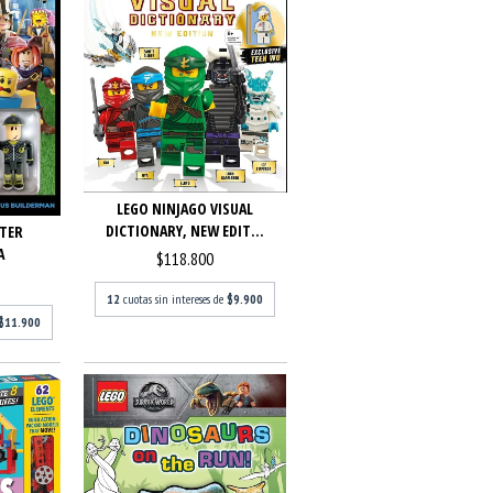
LEGO NINJAGO VISUAL
DICTIONARY, NEW EDIT...
TER
A
$118.800
12
cuotas sin intereses de
$9.900
$11.900