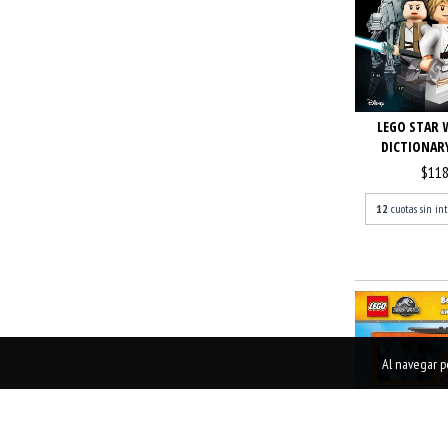
LEGO STAR 
DICTIONARY
$118
12
cuotas sin in
Al navegar po