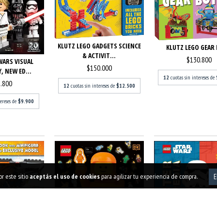
KLUTZ LEGO GADGETS SCIENCE
KLUTZ LEGO GEAR
& ACTIVIT...
$130.800
WARS VISUAL
$150.000
, NEW ED...
12
cuotas sin intereses de
.800
12
cuotas sin intereses de
$12.500
tereses de
$9.900
r este sitio
aceptás el uso de cookies
para agilizar tu experiencia de compra.
E