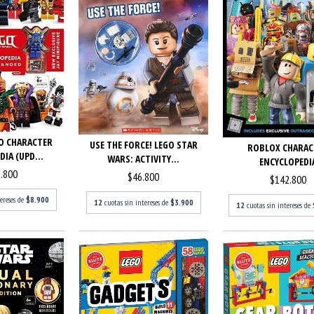
O CHARACTER
USE THE FORCE! LEGO STAR
ROBLOX CHARAC
IA (UPD...
WARS: ACTIVITY...
ENCYCLOPEDI
.800
$46.800
$142.800
tereses de
$8.900
12
cuotas sin intereses de
$3.900
12
cuotas sin intereses de