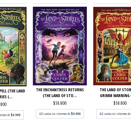
THE LAND OF STOR
THE ENCHANTRESS RETURNS
PELL (THE LAND
GRIMM WARNING (
(THE LAND OF STO...
IES (...
$58.800
$58.800
.800
12
cuotas sin intereses d
12
cuotas sin intereses de
$4.900
tereses de
$4.900