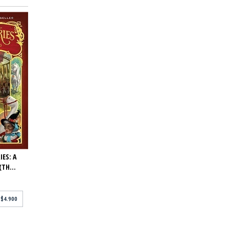
IES: A
TH...
e
$4.900