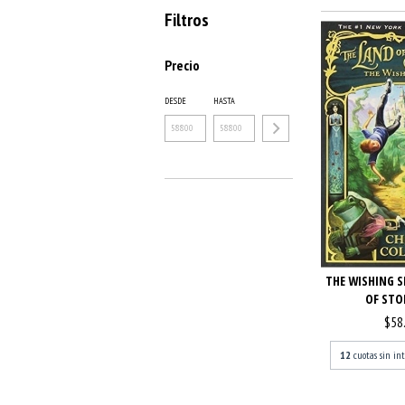
Filtros
Precio
DESDE
HASTA
THE WISHING S
OF STOR
$58
12
cuotas sin in