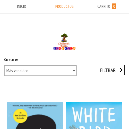
INICIO
PRODUCTOS
CARRITO
0
Ordenar por
Inicio
/
MIDDLE YEARS (9-13) Años
/
Wonder Series
FILTRAR