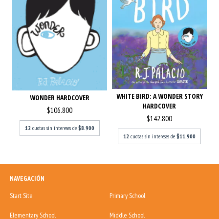
WHITE BIRD: A WONDER STORY
WONDER HARDCOVER
HARDCOVER
$106.800
$142.800
12
cuotas sin intereses de
$8.900
12
cuotas sin intereses de
$11.900
NAVEGACIÓN
Start Site
Primary School
Elementary School
Middle School