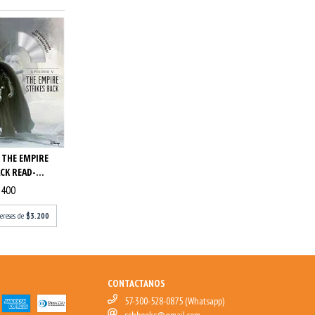
 THE EMPIRE
CK READ-...
.400
tereses de
$3.200
CONTACTANOS
57-300-528-0875 (Whatsapp)