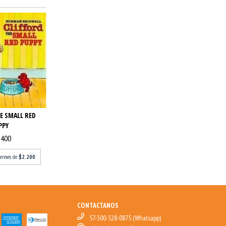
E SMALL RED
PPY
.400
tereses de
$2.200
CONTACTANOS
57-300-528-0875 (Whatsapp)