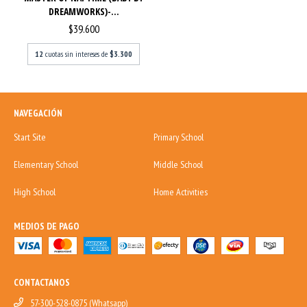
DREAMWORKS)-...
$39.600
12
cuotas sin intereses de
$3.300
NAVEGACIÓN
Start Site
Primary School
Elementary School
Middle School
High School
Home Activities
MEDIOS DE PAGO
CONTACTANOS
57-300-528-0875 (Whatsapp)