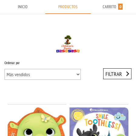
INICIO
PRODUCTOS
CARRITO
0
Ordenar por
Inicio
/
Girls Only
/
Baby by DreamWorks
FILTRAR