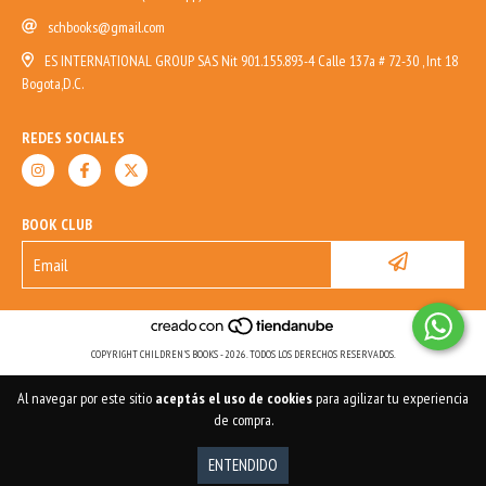
schbooks@gmail.com
ES INTERNATIONAL GROUP SAS Nit 901.155.893-4 Calle 137a # 72-30 , Int 18
Bogota,D.C.
REDES SOCIALES
BOOK CLUB
COPYRIGHT CHILDREN'S BOOKS - 2026. TODOS LOS DERECHOS RESERVADOS.
Al navegar por este sitio
aceptás el uso de cookies
para agilizar tu experiencia
de compra.
ENTENDIDO