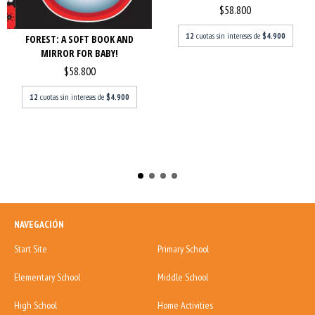
$58.800
12
cuotas sin intereses de
$4.900
FOREST: A SOFT BOOK AND
MIRROR FOR BABY!
$58.800
12
cuotas sin intereses de
$4.900
NAVEGACIÓN
Start Site
Primary School
Elementary School
Middle School
High School
Home Activities